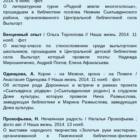
2014. 6 нояб. : фот.
О литературном турне «Родной земли многоголосье»,
прошедшем в библиотеке посёлка Нювчим Сыктывдинского
района, организованного Центральной библиотекой села
Выльгорт.
Бесценный опыт
/ Ольга Торлопова // Наша жизнь. 2014. 11
нояб. : фот.
О мастер-классе по стихосложению среди выльгортских
школьников, прошедшем в Центральной детской библиотеке
села Выльгорт, который провели поэты: Надежда
Мирошниченко, Андрей Попов, Елена Афанасьева.
Одинцова, А.
Корни - на Мезени, крона - на Пожеге /
Анастасия Одинцова // Наша жизнь. 2014. 11 нояб. : фот.
Об истории рода Дорониных и встрече в рамках проекта
«Сыктывдiнса рöдвуж» («Сыктывдинская родня») в слудском
Доме культуры, которую провели Нина Размыслова,
заведующая библиотеки и Марина Размыслова, заведующая
Дома культуры.
Прокофьева, Н.
Нечаянная радость / Наталья Прокофьева ;
фото авт. // Наша жизнь. 2014. 13 нояб.
О выставке народного творчества «Золотые руки мастеров»,
организованной в Пажгинской библиотеке-филиале