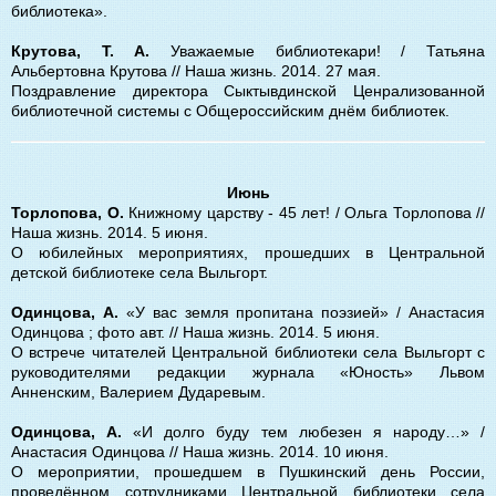
библиотека».
Крутова, Т. А.
Уважаемые библиотекари! / Татьяна
Альбертовна Крутова // Наша жизнь. 2014. 27 мая.
Поздравление директора Сыктывдинской Ценрализованной
библиотечной системы с Общероссийским днём библиотек.
Июнь
Торлопова, О.
Книжному царству - 45 лет! / Ольга Торлопова //
Наша жизнь. 2014. 5 июня.
О юбилейных мероприятиях, прошедших в Центральной
детской библиотеке села Выльгорт.
Одинцова, А.
«У вас земля пропитана поэзией» / Анастасия
Одинцова ; фото авт. // Наша жизнь. 2014. 5 июня.
О встрече читателей Центральной библиотеки села Выльгорт с
руководителями редакции журнала «Юность» Львом
Анненским, Валерием Дударевым.
Одинцова, А.
«И долго буду тем любезен я народу…» /
Анастасия Одинцова // Наша жизнь. 2014. 10 июня.
О мероприятии, прошедшем в Пушкинский день России,
проведённом сотрудниками Центральной библиотеки села