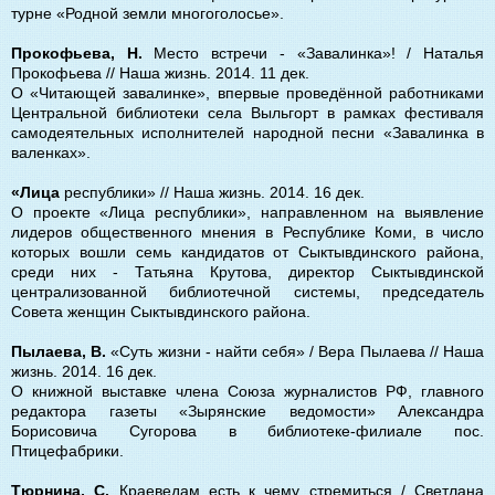
турне «Родной земли многоголосье».
Прокофьева, Н.
Место встречи - «Завалинка»! / Наталья
Прокофьева // Наша жизнь. 2014. 11 дек.
О «Читающей завалинке», впервые проведённой работниками
Центральной библиотеки села Выльгорт в рамках фестиваля
самодеятельных исполнителей народной песни «Завалинка в
валенках».
«Лица
республики» // Наша жизнь. 2014. 16 дек.
О проекте «Лица республики», направленном на выявление
лидеров общественного мнения в Республике Коми, в число
которых вошли семь кандидатов от Сыктывдинского района,
среди них - Татьяна Крутова, директор Сыктывдинской
централизованной библиотечной системы, председатель
Совета женщин Сыктывдинского района.
Пылаева, В.
«Суть жизни - найти себя» / Вера Пылаева // Наша
жизнь. 2014. 16 дек.
О книжной выставке члена Союза журналистов РФ, главного
редактора газеты «Зырянские ведомости» Александра
Борисовича Сугорова в библиотеке-филиале пос.
Птицефабрики.
Тюрнина, С.
Краеведам есть к чему стремиться / Светлана