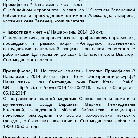
Прокофьева // Наша жизнь. 7 окт. : фот.
О юбилейном мероприятии в связи со 110-летием Зеленецкой
библиотеки и присуждением ей имени Александра Лыюрова,
уроженца села Зеленец, коми писателя.
«Наркотикам
- нет!»
//
Наша жизнь. 2014. 28 окт.
О мероприятиях, направленных на профилактику наркомании,
прошедших в рамках акции «Антидоза», проведённых
сотрудниками социальной защиты населения совместно с
работниками Центральной детской библиотеки села Выльгорт
Сыктывдинского района.
Прокофьева, Н.
На страже памяти / Наталья Прокофьева //
Наша жизнь. 2014. 30 окт. : фот. ; То же [Электронный ресурс] //
Наша жизнь : газ. Сыктывдин. р-на Респ. Коми : [сайт].
URL: http://nzizn.ru/news/2014-10-30/2216/ [дата обращения:
05.12.2014].
О награждении золотой медалью Совета охраны памяти и
мученичества города Варшавы Марины Геннадьевны
Колеговой, заведующей Ыбской библиотеки, инициатора
поисковых экспедиций по местам захоронений польских
граждан, отбывавших наказание в Сыктывдинском районе в
1930-1950-е годы.
Прокофьева, Н
. О чём молчат лесные посёлки... [Электронный