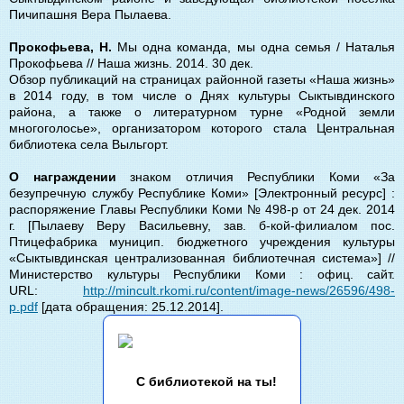
Пичипашня Вера Пылаева.
Прокофьева, Н.
Мы одна команда, мы одна семья / Наталья
Прокофьева // Наша жизнь. 2014. 30 дек.
Обзор публикаций на страницах районной газеты «Наша жизнь»
в 2014 году, в том числе о Днях культуры Сыктывдинского
района, а также о литературном турне «Родной земли
многоголосье», организатором которого стала Центральная
библиотека села Выльгорт.
О награждении
знаком отличия Республики Коми «За
безупречную службу Республике Коми» [Электронный ресурс] :
распоряжение Главы Республики Коми № 498-р от 24 дек. 2014
г. [Пылаеву Веру Васильевну, зав. б-кой-филиалом пос.
Птицефабрика муницип. бюджетного учреждения культуры
«Сыктывдинская централизованная библиотечная система»] //
Министерство культуры Республики Коми : офиц. сайт.
URL:
http://mincult.rkomi.ru/content/image-news/26596/498-
р.pdf
[дата обращения: 25.12.2014].
С библиотекой на ты!