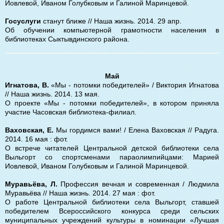
Иовлевой, Иваном Голубковым и Галиной Маринцевой.
Госуслуги
станут ближе // Наша жизнь. 2014. 29 апр.
Об обучении компьютерной грамотности населения в
библиотеках Сыктывдинского района.
Май
Игнатова, В.
«Мы - потомки победителей» / Виктория Игнатова
// Наша жизнь. 2014. 13 мая.
О проекте «Мы - потомки победителей», в котором приняла
участие Часовская библиотека-филиал.
Ваховская, Е.
Мы гордимся вами! / Елена Ваховская // Радуга.
2014. 16 мая : фот.
О встрече читателей Центральной детской библиотеки села
Выльгорт со спортсменами параолимпийцами: Марией
Иовлевой, Иваном Голубковым и Галиной Маринцевой.
Муравьёва, Л.
Профессия вечная и современная / Людмила
Муравьёва // Наша жизнь. 2014. 27 мая : фот.
О работе Центральной библиотеки села Выльгорт, ставшей
победителем Всероссийского конкурса среди сельских
муниципальных учреждений культуры в номинации «Лучшая