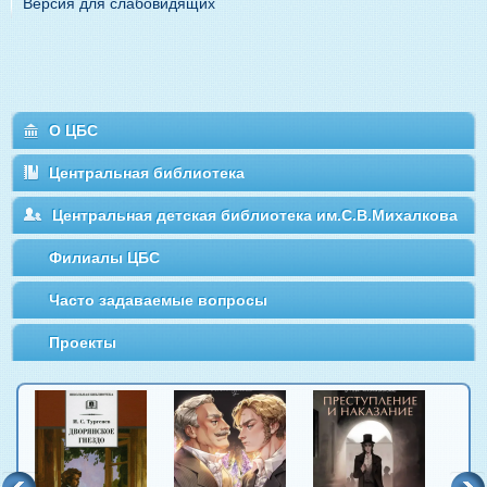
Версия для слабовидящих
О ЦБС
Центральная библиотека
Центральная детская библиотека им.С.В.Михалкова
Филиалы ЦБС
Часто задаваемые вопросы
Проекты