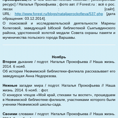
ресурс] / Наталья Прокофьева ; фото авт. // Forest.ru : всё о рос.
лесах : [сайт].
URL:
http://www.forest.ru/blogs/nataljaprockofieva/537.php
[дата
обращения: 03.12.2014].
О поисковой и исследовательской деятельности Марины
Колеговой, заведующей Ыбской библиотекой Сыктывдинского
района, удостоенной золотой медали Совета охраны памяти и
мученичества польского города Варшавы.
Ноябрь
Второе
дыхание / подгот. Наталья Прокофьева // Наша жизнь.
2014. 6 нояб.
Об истории Нювчимской библиотеки-филиала рассказывает его
заведующая Анна Недорезова.
Нежные
загадки мира / подгот. Наталья Прокофьева // Наша
жизнь. 2014. 6 нояб. : фот.
О конкурсе чтецов «Мой край, стихами ты воспет», прошедшем
в Нювчимской библиотеке-филиале, участниками которого были
ученики Нювчимской школы-сада.
Своими
словами / подгот. Наталья Прокофьева // Наша жизнь.