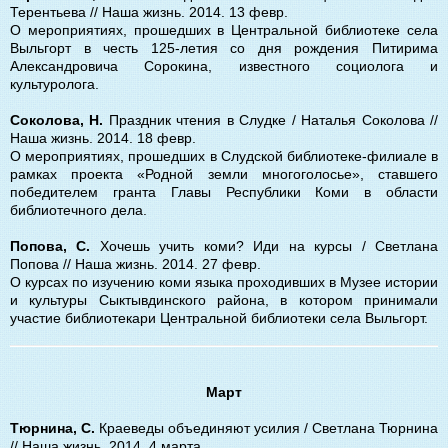
Терентьева // Наша жизнь. 2014. 13 февр.
О мероприятиях, прошедших в Центральной библиотеке села
Выльгорт в честь 125-летия со дня рождения Питирима
Александровича Сорокина, известного социолога и
культуролога.
Соколова, Н.
Праздник чтения в Слудке / Наталья Соколова //
Наша жизнь. 2014. 18 февр.
О мероприятиях, прошедших в Слудской библиотеке-филиале в
рамках проекта «Родной земли многоголосье», ставшего
победителем гранта Главы Республики Коми в области
библиотечного дела.
Попова, С.
Хочешь учить коми? Иди на курсы / Светлана
Попова // Наша жизнь. 2014. 27 февр.
О курсах по изучению коми языка проходивших в Музее истории
и культуры Сыктывдинского района, в котором принимали
участие библиотекари Центральной библиотеки села Выльгорт.
Март
Тюрнина, С.
Краеведы объединяют усилия / Светлана Тюрнина
// Наша жизнь. 2014.
4 марта.