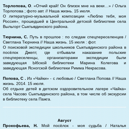
Торлопова, О
. «Отчий край! Он близок мне на веки…» / Ольга
Торлопова ; фото авт. // Наша жизнь. 15 июля.
О литературно-музыкальной композиции «Люблю тебя, моя
Россия», прошедшей в Центральной детской библиотеке села
Выльгорт Сыктывдинского района.
Тюрнина, С.
Путь в прошлое : по следам спецпереселенцев /
Светлана Тюрнина // Наша жизнь. 15 июля : фот.
О поисковой экспедиции школьников Сыктывдинского района в
посёлок Джепт, где отбывали наказание польские
спецпереселенцы, организаторами экспедиции были
заведующая Ыбской библиотеки Марина Колегова и
заведующая Ясногской библиотеки Римма Некрасова.
Попова, С .
Из «Чайки» - с любовью / Светлана Попова // Наша
жизнь. 2014. 15 июля.
Об отдыхе детей в детском оздоровительном лагере «Чайка»
села Часово Сыктывдинского района, в том числе об экскурсии
в библиотеку села Пажга.
Август
Прокофьева, Н.
Мой посёлок - моя судьба / Наталья