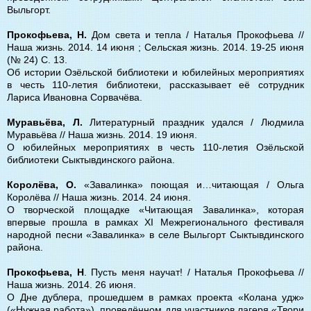
Выльгорт.
Прокофьева, Н.
Дом света и тепла / Наталья Прокофьева //
Наша жизнь. 2014. 14 июня ; Сельская жизнь. 2014. 19-25 июня
(№ 24) С. 13.
Об истории Озёльской библиотеки и юбилейных мероприятиях
в честь 110-летия библиотеки, рассказывает её сотрудник
Лариса Ивановна Сорвачёва.
Муравьёва, Л.
Литературный праздник удался / Людмила
Муравьёва // Наша жизнь. 2014. 19 июня.
О юбилейных мероприятиях в честь 110-летия Озёльской
библиотеки Сыктывдинского района.
Королёва, О.
«Завалинка» поющая и…читающая / Ольга
Королёва // Наша жизнь. 2014. 24 июня.
О творческой площадке «Читающая Завалинка», которая
впервые прошла в рамках XI Межрегионального фестиваля
народной песни «Завалинка» в селе Выльгорт Сыктывдинского
района.
Прокофьева, Н
. Пусть меня научат! / Наталья Прокофьева //
Наша жизнь. 2014. 26 июня.
О Дне дублера, прошедшем в рамках проекта «Колана удж»
(«Нужная работа»), проведённом для участников лагеря «Твори