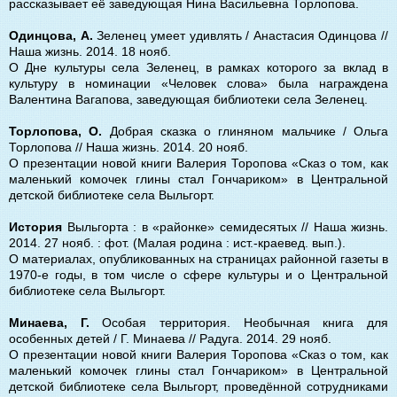
рассказывает её заведующая Нина Васильевна Торлопова.
Одинцова, А.
Зеленец умеет удивлять / Анастасия Одинцова //
Наша жизнь. 2014. 18 нояб.
О Дне культуры села Зеленец, в рамках которого за вклад в
культуру в номинации «Человек слова» была награждена
Валентина Вагапова, заведующая библиотеки села Зеленец.
Торлопова, О.
Добрая сказка о глиняном мальчике / Ольга
Торлопова // Наша жизнь. 2014. 20 нояб.
О презентации новой книги Валерия Торопова «Сказ о том, как
маленький комочек глины стал Гончариком» в Центральной
детской библиотеке села Выльгорт.
История
Выльгорта : в «районке» семидесятых // Наша жизнь.
2014. 27 нояб. : фот. (Малая родина : ист.-краевед. вып.).
О материалах, опубликованных на страницах районной газеты в
1970-е годы, в том числе о сфере культуры и о Центральной
библиотеке села Выльгорт.
Минаева, Г.
Особая территория. Необычная книга для
особенных детей / Г. Минаева // Радуга. 2014. 29 нояб.
О презентации новой книги Валерия Торопова «Сказ о том, как
маленький комочек глины стал Гончариком» в Центральной
детской библиотеке села Выльгорт, проведённой сотрудниками