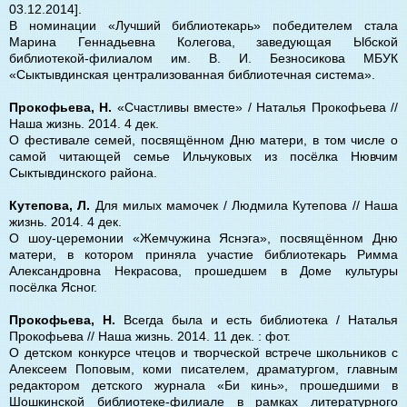
03.12.2014].
В номинации «Лучший библиотекарь» победителем стала
Марина Геннадьевна Колегова, заведующая Ыбской
библиотекой-филиалом им. В. И. Безносикова МБУК
«Сыктывдинская централизованная библиотечная система».
Прокофьева, Н.
«Счастливы вместе» / Наталья Прокофьева //
Наша жизнь. 2014. 4 дек.
О фестивале семей, посвящённом Дню матери, в том числе о
самой читающей семье Ильчуковых из посёлка Нювчим
Сыктывдинского района.
Кутепова, Л.
Для милых мамочек / Людмила Кутепова // Наша
жизнь. 2014. 4 дек.
О шоу-церемонии «Жемчужина Яснэга», посвящённом Дню
матери, в котором приняла участие библиотекарь Римма
Александровна Некрасова, прошедшем в Доме культуры
посёлка Ясног.
Прокофьева, Н.
Всегда была и есть библиотека / Наталья
Прокофьева // Наша жизнь. 2014. 11 дек. : фот.
О детском конкурсе чтецов и творческой встрече школьников с
Алексеем Поповым, коми писателем, драматургом, главным
редактором детского журнала «Би кинь», прошедшими в
Шошкинской библиотеке-филиале в рамках литературного