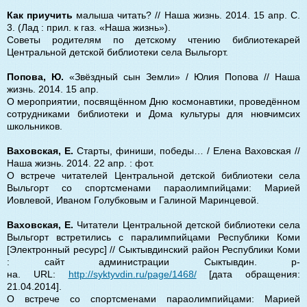
Как приучить
малыша читать? // Наша жизнь. 2014. 15 апр. С.
3. (Лад : прил. к газ. «Наша жизнь»).
Советы родителям по детскому чтению библиотекарей
Центральной детской библиотеки села Выльгорт.
Попова, Ю.
«Звёздный сын Земли» / Юлия Попова // Наша
жизнь. 2014. 15 апр.
О мероприятии, посвящённом Дню космонавтики, проведённом
сотрудниками библиотеки и Дома культуры для нювчимсих
школьников.
Ваховская, Е.
Старты, финиши, победы… / Елена Ваховская //
Наша жизнь. 2014. 22 апр. : фот.
О встрече читателей Центральной детской библиотеки села
Выльгорт со спортсменами параолимпийцами: Марией
Иовлевой, Иваном Голубковым и Галиной Маринцевой.
Ваховская, Е.
Читатели Центральной детской библиотеки села
Выльгорт встретились с паралимпийцами Республики Коми
[Электронный ресурс] //
Сыктывдинский район Республики Коми
:
c
айт администрации Сыктывдин. р-
на.
URL:
http://syktyvdin.ru/page/1468/
[дата обращения:
21.04.2014].
О встрече со спортсменами параолимпийцами: Марией