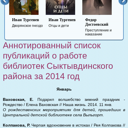
Иван Тургенев
Иван Тургенев
Федор
Ми
Достоевский
Ле
Дворянское гнездо
Отцы и дети
Преступление и
Гер
наказание
вре
Аннотированный список
публикаций о работе
библиотек Сыктывдинского
района за 2014 год
Январь
Ваховская, Е.
Подарил волшебство зимний праздник -
Рождество / Елена Ваховская // Наша жизнь. 2014. 11 янв.
О рождественских мероприятиях для детей, прошедших в
Центральной детской библиотеке села Выльгорт.
Колпакова, Р.
Черпая вдохновение в истоках / Рея Колпакова //