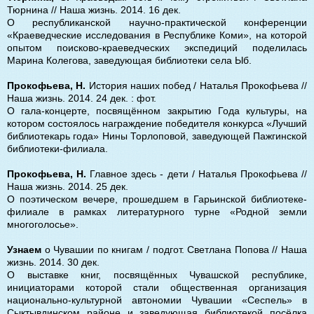
Тюрнина // Наша жизнь. 2014. 16 дек.
О республиканской научно-практической конференции
«Краеведческие исследования в Республике Коми», на которой
опытом поисково-краеведческих экспедиций поделилась
Марина Колегова, заведующая библиотеки села Ыб.
Прокофьева, Н.
История наших побед / Наталья Прокофьева //
Наша жизнь. 2014. 24 дек. : фот.
О гала-концерте, посвящённом закрытию Года культуры, на
котором состоялось награждение победителя конкурса «Лучший
библиотекарь года» Нины Торлоповой, заведующей Пажгинской
библиотеки-филиала.
Прокофьева, Н.
Главное здесь - дети / Наталья Прокофьева //
Наша жизнь. 2014. 25 дек.
О поэтическом вечере, прошедшем в Гарьинской библиотеке-
филиале в рамках литературного турне «Родной земли
многоголосье».
Узнаем
о Чувашии по книгам / подгот. Светлана Попова // Наша
жизнь. 2014. 30 дек.
О выставке книг, посвящённых Чувашской республике,
инициаторами которой стали общественная организация
национально-культурной автономии Чувашии «Сеспель» в
Сыктывдинском районе и заведующая библиотекой посёлка