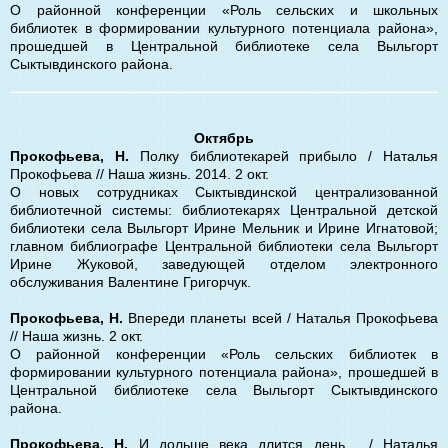
О районной конференции «Роль сельских и школьных
библиотек в формировании культурного потенциала района»,
прошедшей в Центральной библиотеке села Выльгорт
Сыктывдинского района.
Октябрь
Прокофьева, Н.
Полку библиотекарей прибыло / Наталья
Прокофьева // Наша жизнь. 2014. 2 окт.
О новых сотрудниках Сыктывдинской централизованной
библиотечной системы: библиотекарях Центральной детской
библиотеки села Выльгорт Ирине Мельник и Ирине Игнатовой;
главном библиографе Центральной библиотеки села Выльгорт
Ирине Жуковой, заведующей отделом электронного
обслуживания Валентине Григорчук.
Прокофьева, Н.
Впереди планеты всей / Наталья Прокофьева
// Наша жизнь. 2 окт.
О районной конференции «Роль сельских библиотек в
формировании культурного потенциала района», прошедшей в
Центральной библиотеке села Выльгорт Сыктывдинского
района.
Прокофьева, Н.
И дольше века длится день… / Наталья