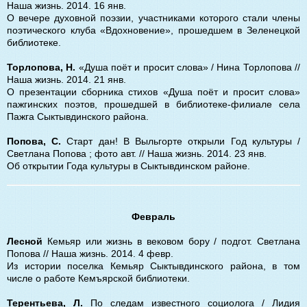
Наша жизнь. 2014. 16 янв.
О вечере духовной поэзии, участниками которого стали члены
поэтического клуба «Вдохновение», прошедшем в Зеленецкой
библиотеке.
Торлопова, Н.
«Душа поёт и просит слова» / Нина Торлопова //
Наша жизнь. 2014. 21 янв.
О презентации сборника стихов «Душа поёт и просит слова»
пажгинских поэтов, прошедшей в библиотеке-филиале села
Пажга Сыктывдинского района.
Попова, С.
Старт дан! В Выльгорте открыли Год культуры /
Светлана Попова ; фото авт. // Наша жизнь. 2014. 23 янв.
Об открытии Года культуры в Сыктывдинском районе.
Февраль
Лесной
Кемьяр или жизнь в вековом бору / подгот. Светлана
Попова // Наша жизнь. 2014. 4 февр.
Из истории поселка Кемьяр Сыктывдинского района, в том
числе о работе Кемъярской библиотеки.
Терентьева, Л.
По следам известного социолога / Лидия