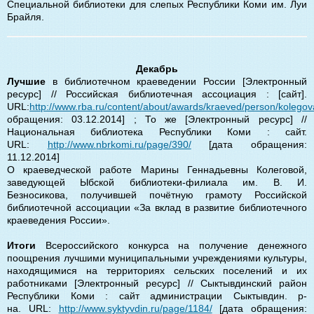
Специальной библиотеки для слепых Республики Коми им. Луи
Брайля.
Декабрь
Лучшие
в библиотечном краеведении России [Электронный
ресурс] // Российская библиотечная ассоциация : [сайт].
URL:
http://www.rba.ru/content/about/awards/kraeved/person/kolego
обращения: 03.12.2014] ; То же [Электронный ресурс] //
Национальная библиотека Республики Коми : сайт.
URL:
http://www.nbrkomi.ru/page/390/
[дата обращения:
11.12.2014]
О краеведческой работе Марины Геннадьевны Колеговой,
заведующей Ыбской библиотеки-филиала им. В. И.
Безносикова, получившей почётную грамоту Российской
библиотечной ассоциации «За вклад в развитие библиотечного
краеведения России».
Итоги
Всероссийского конкурса на получение денежного
поощрения лучшими муниципальными учреждениями культуры,
находящимися на территориях сельских поселений и их
работниками [Электронный ресурс] //
Сыктывдинский район
Республики Коми :
c
айт администрации Сыктывдин. р-
на.
URL:
http://www.syktyvdin.ru/page/1184/
[дата обращения: