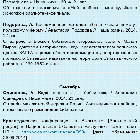
Прокофьева // Наша жизнь. 2014. 21 авг.
Об открытии выставки-музея «Мой посёлок - моя судьба» в
Ясногской библиотеке-филиале.
Подорова, А.
Воспоминания жителей Ыба и Яснэга помогут
польскому учёному / Анастасия Подорова // Наша жизнь. 2014.
27 авг.
О встрече в Ыбской библиотеке сторожилов села с Мачей
Вырва, доктором исторических наук, представителем польского
центра КАРТА с целью сбора информации о депортированных
поляках, отбывавших наказание на территории Сыктывдинского
района в 1930-1950-е годы.
Сентябрь
Одинцова, А.
Вода, дороги и … библиотека / Анастасия
Одинцова // Наша жизнь. 2014. 23 сент.
О проблемах жителей деревни Парчег Сыктывдинского района,
в том числе о размещении библиотеки.
Краеведческая
конференция в Выльгорте [Электронный
ресурс] // Национальная библиотека Республики Коми : сайт.
URL:
http://www.nbrkomi.ru/page/390/
[дата обращения:
29.09.2014].