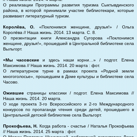
О реализации Программы развития туризма Сыктывдинского
района, в которой принимали участие библиотекари, которые
развивают литературный туризм.
Королёва, О.
«Поклонимся женщине, друзья!» / Ольга
Королёва // Наша жизнь. 2014. 13 марта. С. 8.
О презентации книги Александра Сугорова «Поклонимся
женщине, друзья!», прошедшей в Центральной библиотеке села
Выльгорт.
«Мы часовские
и здесь наши корни…» / подгот. Елена
Максимова // Наша жизнь. 2014. 20 марта : фот.
О литературном турне в рамках проекта «Родной земли
многоголосье», прошедшем в Доме культуры и библиотеке села
Часово.
Ожившие
страницы классики / подгот. Елена Максимова //
Наша жизнь. 2014. 20 марта.
О ходе проекта 3-го Всероссийского и 2-го Международного
конкурсов по пропаганде чтения среди детей, прошедшего в
Центральной детской библиотеке села Выльгорт.
Прокофьева, Н.
Когда работа - счастье / Наталья Прокофьева
// Наша жизнь. 2014. 25 марта : фот.
О Марии Павловне Шучалиной, работавшей директором Дома