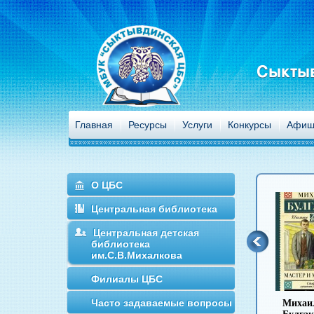
Сыктыв
Главная
Ресурсы
Услуги
Конкурсы
Афиш
О ЦБС
Центральная библиотека
Центральная детская
библиотека
им.С.В.Михалкова
Филиалы ЦБС
Часто задаваемые вопросы
Антон Чехов
Иван Гончаров
Михаил
Ива