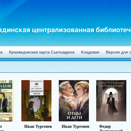
динская централизованная библиотеч
а
Краеведческая карта Сыктывдина
Кладовая
Версия для 
н Тургенев
Иван Тургенев
Федор
Михаил