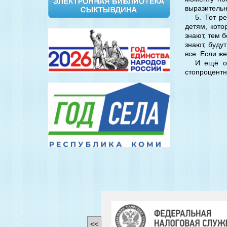
выразительн
5. Тот р
детям, кото
знают, тем б
знают, буду
все. Если же
И ещё од
стопроцентн
<<