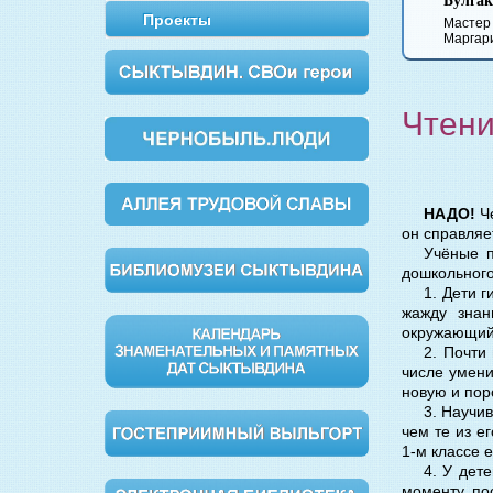
Булгаков
а
Вишневый сад
Обломов
Дво
Проекты
Мастер и
Маргарита
Чтени
НАДО!
Че
он справляе
Учёные п
дошкольного
1. Дети 
жажду знан
окружающий
2. Почти
числе умени
новую и по
3. Научи
чем те из е
1-м классе 
4. У дет
моменту по