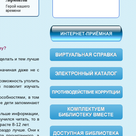
Бу
Анна Каренина
Вишневый сад
Обломов
Мас
Мар
лу?
делать и тем лучше
 начиная даже не с
возможность утолить
и позволит изучать
особностями, в том
кие дети запоминают
больше информации,
учился читать, то в
асте 8-12 лет.
раздо лучше. Они к
а прочитанного, а