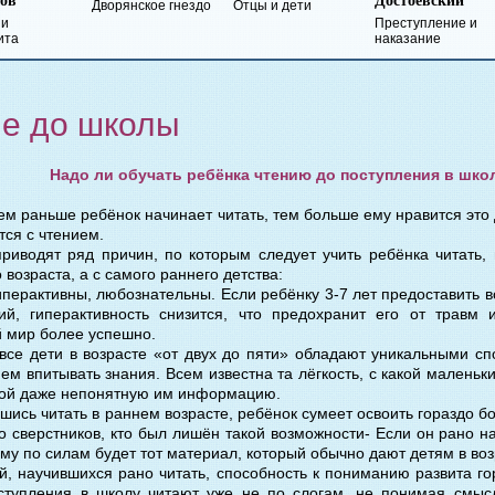
Достоевский
Лермонтов
рянское гнездо
Отцы и дети
Преступление и
Герой нашего
наказание
времени
е до школы
Надо ли обучать ребёнка чтению до поступления в шко
м раньше ребёнок начинает читать, тем больше ему нравится это 
тся с чтением.
риводят ряд причин, по которым следует учить ребёнка читать,
 возраста, а с самого раннего детства:
гиперактивны, любознательны. Если ребёнку 3-7 лет предоставить 
ий, гиперактивность снизится, что предохранит его от травм 
 мир более успешно.
 все дети в возрасте «от двух до пяти» обладают уникальными сп
ем впитывать знания. Всем известна та лёгкость, с какой малень
рой даже непонятную им информацию.
вшись читать в раннем возрасте, ребёнок сумеет освоить гораздо 
го сверстников, кто был лишён такой возможности- Если он рано на
ему по силам будет тот материал, который обычно дают детям в возр
ей, научившихся рано читать, способность к пониманию развита го
ступления в школу читают уже не по слогам, не понимая смысл