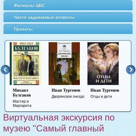
Филиалы ЦБС
Часто задаваемые вопросы
Проекты
Иван Тургенев
Иван Тургенев
Федор
в
Достоевский
Дворянское гнездо
Отцы и дети
и
Преступление и
та
наказание
Виртуальная экскурсия по
музею "Самый главный