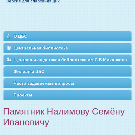
Версия для слабовидящих
О ЦБС
Центральная библиотека
Центральная детская библиотека им.С.В.Михалкова
Филиалы ЦБС
Часто задаваемые вопросы
Проекты
Памятник Налимову Семёну
Ивановичу