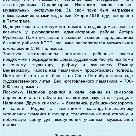
«сыктывдинским Страдивари». Изготовил около трехсот
музыкальных инструментов. За свой труд был награжден
несколькими золотыми медалями. Умер в 1916 году, похоронен
в Петрограде.
Идея увековечить в монументе память о выдающемся земляке
возникла у руководителя администрации района Артура
Рудольфа. Памятник решили возвести в сквере перед зданием
бывшего райкома КПСС, где ныне располагается музыкальная
школа имени С. И. Налимова.
Заняться изготовлением памятника районные власти
предложили председателю Союза художников Республики Коми
известному скульптору, графику и живописцу Роману
Бендерскому. Работа над памятником продолжалась полгода.
Памятник был отлит из бронзы на Санкт-Петербургском заводе
художественного литья. Вес изготовленного памятника – 700-
800 килограммов.
Поскольку Налимов родился в селе, одним из символов
народности стала табуретка, на которую скульптор «усадил»
Налимова. Другие символы – балалайка, рубашка-косоворотка
и сапоги. Рядом с памятником мастеру-балалаечнику
установили скамейки и фонари, стилизованные под старину, и
небольшую сцену для выступлений учащихся музыкальной
школы.
Литература: