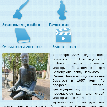
Знаменитые люди района
Памятные места
Объединения и учреждения
Видео кладовая
9 ноября 2005 года в селе
Выльгорт Сыктывдинского
района открыт памятник
мастеру балалаечных дел
Семёну Ивановичу Налимову.
Семён Налимов родился в селе
Выльгорт в 1857 году. По
профессии столяр-
краснодеревщик, он
прославился как талантливый
мастер-изготовитель
музыкальных инструментов,
поэтому его и называют «балалаечным Страдивари» или