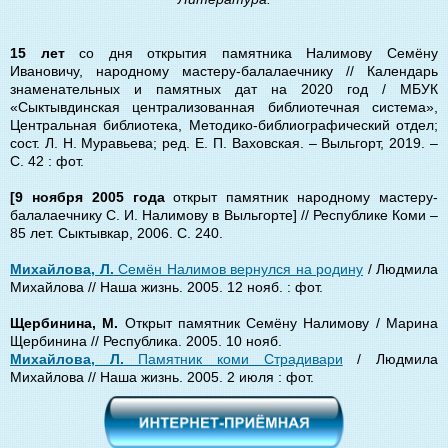
15 лет
со дня открытия памятника Налимову Семёну
Ивановичу, народному мастеру-балалаечнику // Календарь
знаменательных и памятных дат на 2020 год / МБУК
«Сыктывдинская централизованная библиотечная система»,
Центральная библиотека, Методико-библиографический отдел;
сост. Л. Н. Муравьева; ред. Е. П. Ваховская. – Выльгорт, 2019. –
С. 42 : фот.
[9 ноября 2005 года
открыт памятник народному мастеру-
балалаечнику С. И. Налимову в Выльгорте] // Республике Коми –
85 лет. Сыктывкар, 2006. С. 240.
Михайлова, Л.
Семён Налимов вернулся на родину
/ Людмила
Михайлова // Наша жизнь. 2005. 12 нояб. : фот.
Щербинина, М.
Открыт памятник Семёну Налимову / Марина
Щербинина // Республика. 2005. 10 нояб.
Михайлова, Л.
Памятник коми Страдивари
/ Людмила
Михайлова // Наша жизнь. 2005. 2 июля : фот.