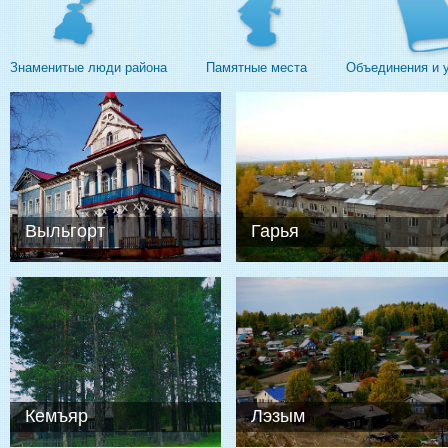
Знаменитые люди района
Памятные места
Объединения и 
Выльгорт
Гарья
Кемъяр
Лэзым