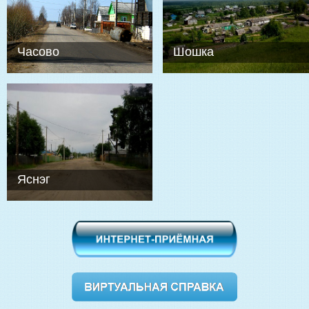
Часово
Шошка
Яснэг