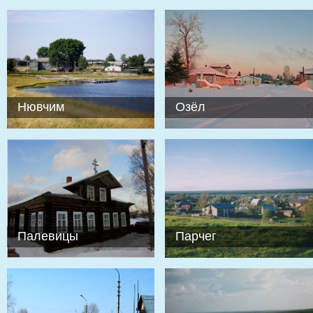
Нювчим
Озёл
Палевицы
Парчег