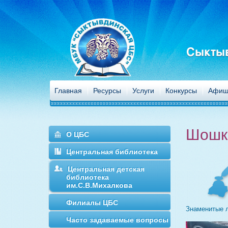
Сыктыв
Главная
Ресурсы
Услуги
Конкурсы
Афиш
Шошк
О ЦБС
Центральная библиотека
Центральная детская
библиотека
им.С.В.Михалкова
Филиалы ЦБС
Знаменитые 
Часто задаваемые вопросы