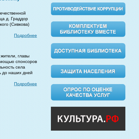
течественной
ца д. Граддор
кого (Сивкова)
Подробнее
 жители, главы
омощью спонсоров
льность села
ь до наших дней
Подробнее