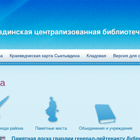
динская централизованная библиотеч
а
Краеведческая карта Сыктывдина
Кладовая
Версия для 
а
люди района
Памятные места
Объединения и учреждения
Памятная доска гвардии генерал-лейтенанту Дуб