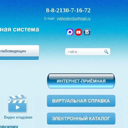
8-8-2130-7-16-72
E-mail:
syktyvdincbs@mail.ru
ная система
слабовидящих
Видео кладовая
ровскому