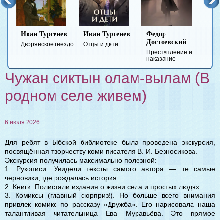
Иван Тургенев
Иван Тургенев
Федор
Ми
Достоевский
Ле
Дворянское гнездо
Отцы и дети
Преступление и
Гер
наказание
вре
Чужан сиктын олам-вылам (В
родном селе живем)
6 июля 2026
Для ребят в Ыбской библиотеке была проведена экскурсия,
посвящённая творчеству коми писателя В. И. Безносикова.
Экскурсия получилась максимально полезной:
1. Рукописи. Увидели тексты самого автора — те самые
черновики, где рождалась история.
2. Книги. Полистали издания о жизни села и простых людях.
3. Комиксы (главный сюрприз!). Но больше всего внимания
привлек комикс по рассказу «Дружба». Его нарисовала наша
талантливая читательница Ева Муравьёва. Это прямое