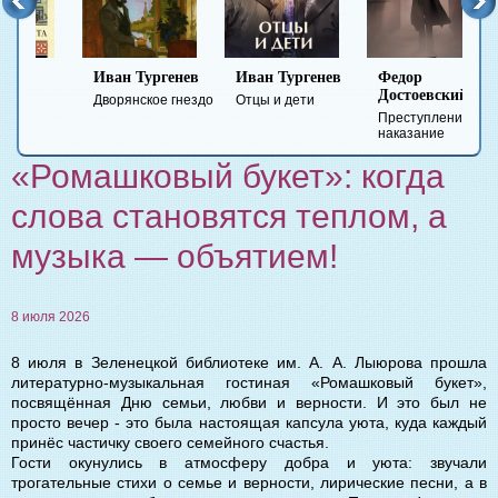
Иван Тургенев
Иван Тургенев
Федор
Ми
Достоевский
Ле
Дворянское гнездо
Отцы и дети
Преступление и
Гер
наказание
вре
«Ромашковый букет»: когда
слова становятся теплом, а
музыка — объятием!
8 июля 2026
8 июля в Зеленецкой библиотеке им. А. А. Лыюрова прошла
литературно-музыкальная гостиная «Ромашковый букет»,
посвящённая Дню семьи, любви и верности. И это был не
просто вечер - это была настоящая капсула уюта, куда каждый
принёс частичку своего семейного счастья.
Гости окунулись в атмосферу добра и уюта: звучали
трогательные стихи о семье и верности, лирические песни, а в