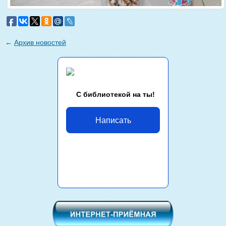
←
Архив новостей
С библиотекой на ты!
Написать