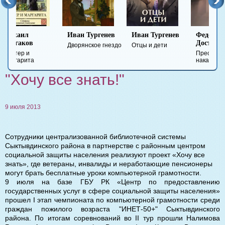
Иван Тургенев
Иван Тургенев
Федор
Ми
Достоевский
Ле
Дворянское гнездо
Отцы и дети
Преступление и
Гер
наказание
вре
"Хочу все знать!"
9 июля 2013
Сотрудники централизованной библиотечной системы
Сыктывдинского района в партнерстве с районным центром
социальной защиты населения реализуют проект «Хочу все
знать», где ветераны, инвалиды и неработающие пенсионеры
могут брать бесплатные уроки компьютерной грамотности.
9 июля на базе ГБУ РК «Центр по предоставлению
государственных услуг в сфере социальной защиты населения»
прошел I этап чемпионата по компьютерной грамот
ности среди
граждан пожилого возраста "ИНЕТ-50+" Сыктывдинского
района. По итогам соревнований во II тур прошли Налимова