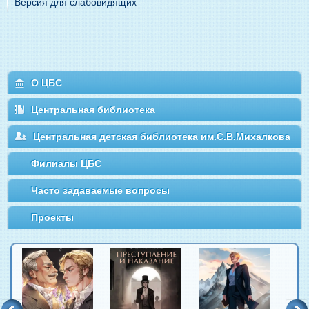
Версия для слабовидящих
О ЦБС
Центральная библиотека
Центральная детская библиотека им.С.В.Михалкова
Филиалы ЦБС
Часто задаваемые вопросы
Проекты