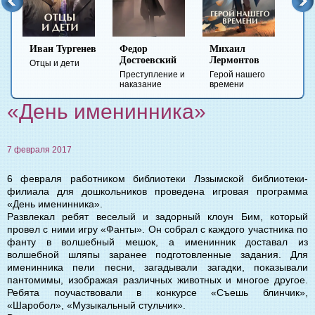
ев
Иван Тургенев
Федор
Михаил
Лев
Достоевский
Лермонтов
ездо
Отцы и дети
Анн
Преступление и
Герой нашего
наказание
времени
«День именинника»
7 февраля 2017
6 февраля работником библиотеки Лэзымской библиотеки-
филиала для дошкольников проведена игровая программа
«День именинника».
Развлекал ребят веселый и задорный клоун Бим, который
провел с ними игру «Фанты». Он собрал с каждого участника по
фанту в волшебный мешок, а именинник доставал из
волшебной шляпы заранее подготовленные задания. Для
именинника пели песни, загадывали загадки, показывали
пантомимы, изображая различных животных и многое другое.
Ребята поучаствовали в конкурсе «Съешь блинчик»,
«Шаробол», «Музыкальный стульчик».