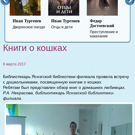
Иван Тургенев
Иван Тургенев
Федор
Ми
Достоевский
Ле
Дворянское гнездо
Отцы и дети
Преступление и
Гер
наказание
вре
Книги о кошках
6 марта 2017
Библиотекарь Яснэгской библиотеки-филиала провела встречу
с дошкольниками, посвященную книгам о кошках.
Ребятам был представлен обзор книг о домашних любимцах.
Р.А. Некрасова, библиотекарь Яснэгской библиотеки-
филиала.