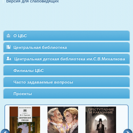
Версия для слабовидящих
О ЦБС
Центральная библиотека
Центральная детская библиотека им.С.В.Михалкова
Филиалы ЦБС
Часто задаваемые вопросы
Проекты