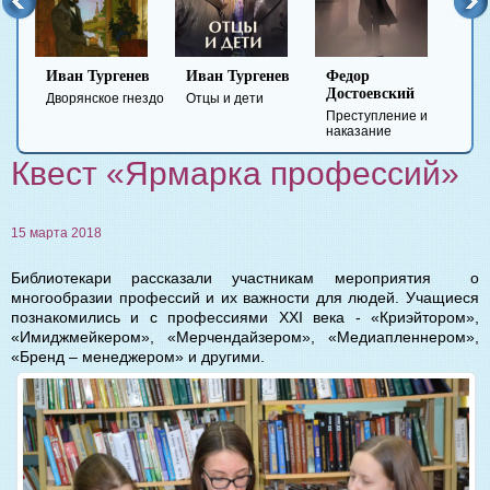
Иван Тургенев
Иван Тургенев
Федор
Ми
Достоевский
Ле
Дворянское гнездо
Отцы и дети
Преступление и
Гер
наказание
вре
Квест «Ярмарка профессий»
15 марта 2018
Библиотекари рассказали участникам мероприятия о
многообразии профессий и их важности для людей. Учащиеся
познакомились и с профессиями ХХI века - «Криэйтором»,
«Имиджмейкером», «Мерчендайзером», «Медиапленнером»,
«Бренд – менеджером» и другими.