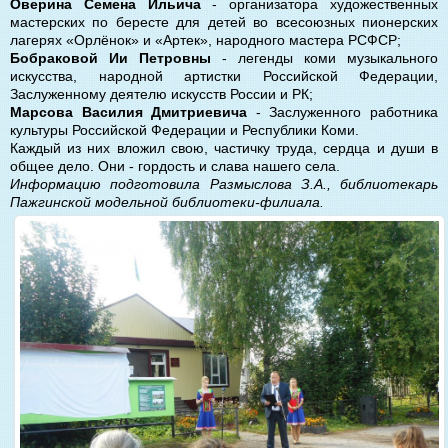
Оверина Семена Ильича
- организатора художественных
мастерских по бересте для детей во всесоюзных пионерских
лагерях «Орлёнок» и «Артек», народного мастера РСФСР;
Бобраковой Ии Петровны
- легенды коми музыкального
искусства, народной артистки Российской Федерации,
Заслуженному деятелю искусств России и РК;
Марсова Василия Дмитриевича
- Заслуженного работника
культуры Российской Федерации и Республики Коми.
Каждый из них вложил свою, частичку труда, сердца и души в
общее дело. Они - гордость и слава нашего села.
Информацию подготовила Размыслова З.А., библиотекарь
Пажгинской модельной библиотеки-филиала.