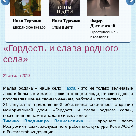
Иван Тургенев
Иван Тургенев
Федор
Ми
Достоевский
Ле
Дворянское гнездо
Отцы и дети
Преступление и
Гер
наказание
вре
«Гордость и слава родного
села»
21 августа 2018
Малая родина – наше село
Пажга
- это не только величавые
леса и большие и малые реки, это еще и люди, жившие здесь и
прославлявшие её своим умением, работой и творчеством.
21 августа в торжественной обстановке состоялось открытие
мемориальной доски «Гордость и слава родного села»,
посвященной памяти талантливых людей:
Тимина Владимира Васильевича
- народного поэта
Республики Коми, заслуженного работника культуры Коми АССР
и Российской Федерации;