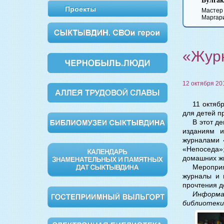
Булгаков
Вишневый сад
Обломов
Дворянс
Проекты
Мастер и
Маргарита
«Жур
12 октября 20
11 октяб
для детей п
В этот д
изданиям и
журналами 
«Непоседа»;
домашних жи
Меропри
журналы и 
прочтения д
Информ
библиотеки