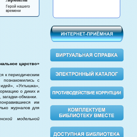
Булга
Анна Каренина
Вишневый сад
Обломов
Мастер
Маргар
нальное царство»
ся к периодическим
 познакомились с
идей», «Ухтышка»,
формацию о диких и
 загадки-обманки.
понравившиеся им
лько журналов для
инской модельной