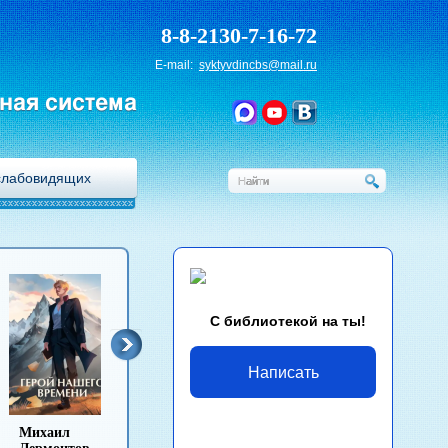
8-8-2130-7-16-72
E-mail:
syktyvdincbs@mail.ru
ная система
слабовидящих
С библиотекой на ты!
Написать
Лев Толстой
Антон Чехов
Иван Гончаров
Михаи