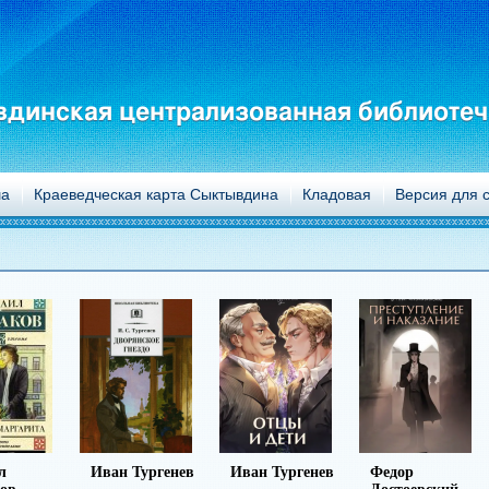
динская централизованная библиотеч
а
Краеведческая карта Сыктывдина
Кладовая
Версия для 
ургенев
Иван Тургенев
Федор
Михаил