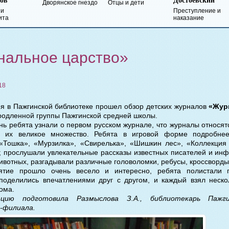
Достоевский
Лермонтов
кое гнездо
Отцы и дети
Преступление и
Герой нашего
наказание
времени
нальное царство»
18
ря в Пажгинской библиотеке прошел обзор детских журналов
«
Жур
родленной группы Пажгинской средней школы.
ень ребята узнали о первом русском журнале, что журналы относят
 их великое множество. Ребята в игровой форме подробнее
«Тошка», «Мурзилка», «Свирелька», «Шишкин лес», «Коллекция 
 прослушали увлекательные рассказы известных писателей и ин
вотных, разгадывали различные головоломки, ребусы, кроссворды,
ятие прошло очень весело и интересно, ребята полистали 
поделились впечатлениями друг с другом, и каждый взял неско
ома.
ацию подготовила Р
азмыслова З.А.,
библиотекарь Пажг
-филиала.