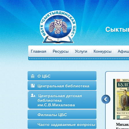
Сыктыв
Главная
Ресурсы
Услуги
Конкурсы
Афиш
О ЦБС
Центральная библиотека
Центральная детская
библиотека
им.С.В.Михалкова
Филиалы ЦБС
Часто задаваемые вопросы
Антон Чехов
Иван Гончаров
Михаил
Иван Т