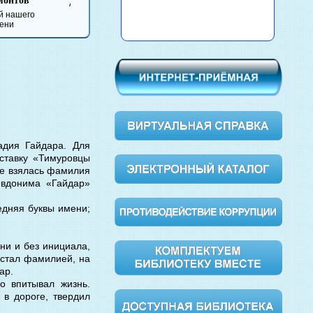
Булга
Анна Каренина
Вишневый сад
Обломов
Мастер
Маргар
адия Гайдара. Для
ставку «Тимуровцы
же взялась фамилия
севдонима «Гайдар»
едняя буквы имени;
ни и без инициала,
 стал фамилией, на
ар.
о впитывал жизнь.
 в дороге, твердил