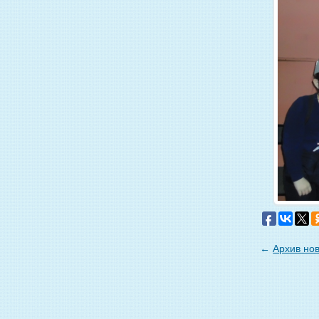
←
Архив но