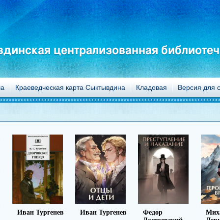
динская централизованная библиотеч
а
Краеведческая карта Сыктывдина
Кладовая
Версия для 
ургенев
Иван Тургенев
Федор
Михаил