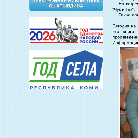
На встре
"Чук и Гек".
Также дл
Сегодня на 
Его книги 
произведени
Информацию 