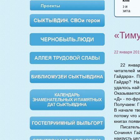
Булгаков
Вишневый сад
Обломов
Дворянс
Проекты
Мастер и
Маргарита
«Тим
22 января 201
22 январ
читателей 
Гайдара». П
Гайдар? На
удалось най
Оказывается
«Д» - по-фр
Получаем: Г
В начале тв
потому что 
книгах появ
Писатель
Сочинял Гай
наизусть це