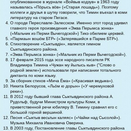
опубликованное в журнале «Войвыв кодзув» в 1963 году
называлась «Пӧрысь вӧв» («Старая лошадь»). Поэтому
коллеги и друзья в шутку говорили, что Тимин въехал в коми
литературу на старом Пегасе.
О городе Переславле-Залесском. Именно этот город удивил
главного героя произведения «Эжва Перымса зонка»
(«Мальчик из Перми Вычегодской») Тикэ обилием церквей.
«Пармаын вошӧм БТР» («Затерявшийся в Парме БТР»).
Стихотворение «Сыктывдiн», является гимном
Сыктывдинского района.
«Эжва Перымса зонка» («Мальчик из Перми Вычегодской»).
17 февраля 2015 года эссе народного писателя РК
Владимира Тимина «Чужан му йылысь кыв» ("Слово о
родной земле») использовали при написании тотального
диктанта по коми языку.
За сборник стихов «Мича Ёма» («Красивая ведьма»).
Никита Белорусов, «Льӧм ю дорын» («У черемуховой
реки»).
В 2012 году бывший глава Сыктывдинского района А.
Рудольф, будучи Министром культуры Коми, в
приветственной речи юбиляру В. Тимину сравнил его с
большой горной вершиной.
Песня «Сыктыв весьтын каляяс» («Чайки над Сысолой»).
Музыка Михаила Ивановича Оверина.
В 2003 году, Постановление главы Сыктывдинского района