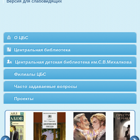
Версия для слабовидящих
О ЦБС
Центральная библиотека
Центральная детская библиотека им.С.В.Михалкова
Филиалы ЦБС
Часто задаваемые вопросы
Проекты