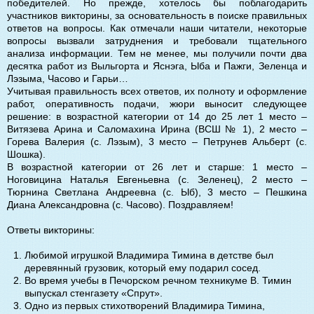
победителей. Но прежде, хотелось бы поблагодарить
участников викторины, за основательность в поиске правильных
ответов на вопросы. Как отмечали наши читатели, некоторые
вопросы вызвали затруднения и требовали тщательного
анализа информации. Тем не менее, мы получили почти два
десятка работ из Выльгорта и Яснэга, Ыба и Пажги, Зеленца и
Лэзыма, Часово и Гарьи…
Учитывая правильность всех ответов, их полноту и оформление
работ, оперативность подачи, жюри выносит следующее
решение: в возрастной категории от 14 до 25 лет 1 место –
Витязева Арина и Саломахина Ирина (ВСШ № 1), 2 место –
Горева Валерия (с. Лэзым), 3 место – Петрунев Альберт (с.
Шошка).
В возрастной категории от 26 лет и старше: 1 место –
Ноговицина Наталья Евгеньевна (с. Зеленец), 2 место –
Тюрнина Светлана Андреевна (с. Ыб), 3 место – Пешкина
Диана Александровна (с. Часово). Поздравляем!
Ответы викторины:
Любимой игрушкой Владимира Тимина в детстве был
деревянный грузовик, который ему подарил сосед.
Во время учебы в Печорском речном техникуме В. Тимин
выпускал стенгазету «Спрут».
Одно из первых стихотворений Владимира Тимина,