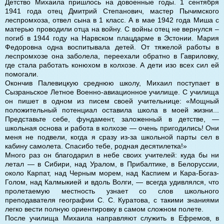
Детство Михаила пришлось на довоенные годы. 1 сентября
1941 года отец Дмитрий Степанович, мастер Пычимского
леспромхоза, отвел сына в 1 класс. А в мае 1942 года Миша с
матерью проводили отца на войну. С войны отец не вернулся –
погиб в 1944 году на Нарвском плацдарме в Эстонии. Мария
Федоровна одна воспитывала детей. От тяжелой работы в
леспромхозе она заболела, переехали обратно в Гавриловку,
где стала работать конюхом в колхозе. А дети изо всех сил ей
помогали.
Окончив Палевицкую среднюю школу, Михаил поступает в
Сызраньское Летное Военно-авиационное училище. С училища
он пишет в одном из писем своей учительнице: «Мощный
положительный потенциал оставила школа в моей жизни...
Представьте себе, фундамент, заложенный в детстве, —
школьная основа и работа в колхозе — очень пригодились! Они
меня не подвели, когда я сразу из-за школьной парты сел в
кабину самолета. Спасибо тебе, родная десятилетка!»
Много раз он благодарил в небе своих учителей: куда бы ни
летал — в Сибири, над Уралом, в Прибалтике, в Белоруссии,
около Карпат, над Черным морем, над Каспием и Кара-Богаз-
Голом, над Калмыкией и вдоль Волги, — всегда удивлялся, что
пролетаемую местность узнает со слов школьного
преподавателя географии С. С. Куратова, с такими знаниями
легко вести полную ориентировку в самом сложном полете.
После училища Михаила направляют служить в Ефремов, в