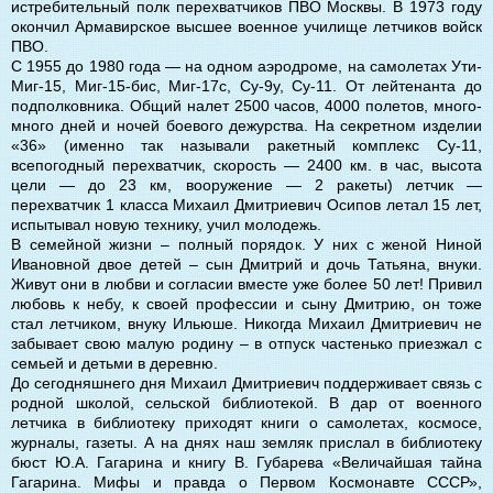
истребительный полк перехватчиков ПВО Москвы. В 1973 году
окончил Армавирское высшее военное училище летчиков войск
ПВО.
С 1955 до 1980 года — на одном аэродроме, на самолетах Ути-
Миг-15, Миг-15-бис, Миг-17с, Су-9у, Су-11. От лейтенанта до
подполковника. Общий налет 2500 часов, 4000 полетов, много-
много дней и ночей боевого дежурства. На секретном изделии
«36» (именно так называли ракетный комплекс Су-11,
всепогодный перехватчик, скорость — 2400 км. в час, высота
цели — до 23 км, вооружение — 2 ракеты) летчик —
перехватчик 1 класса Михаил Дмитриевич Осипов летал 15 лет,
испытывал новую технику, учил молодежь.
В семейной жизни – полный порядок. У них с женой Ниной
Ивановной двое детей – сын Дмитрий и дочь Татьяна, внуки.
Живут они в любви и согласии вместе уже более 50 лет! Привил
любовь к небу, к своей профессии и сыну Дмитрию, он тоже
стал летчиком, внуку Ильюше. Никогда Михаил Дмитриевич не
забывает свою малую родину – в отпуск частенько приезжал с
семьей и детьми в деревню.
До сегодняшнего дня Михаил Дмитриевич поддерживает связь с
родной школой, сельской библиотекой. В дар от военного
летчика в библиотеку приходят книги о самолетах, космосе,
журналы, газеты. А на днях наш земляк прислал в библиотеку
бюст Ю.А. Гагарина и книгу В. Губарева «Величайшая тайна
Гагарина. Мифы и правда о Первом Космонавте СССР»,