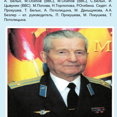
А. Белых, М.Осипов (ВВС), М.Осипов (ВВС), С.Белых, И.
Цывунин (ВВС). М.Попова, Н.Торлопова, Р.Огибина. Сидят: А.
Прокушев, Т. Белых, А. Потолицына, М. Даньщикова, А.А.
Безлер – кл. руководитель, П. Прокушева, М. Покушева, Т.
Потолицына.