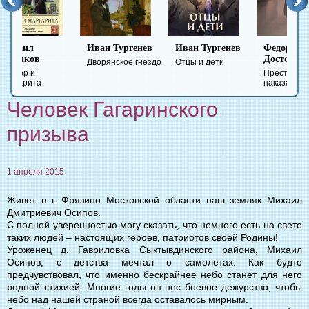
Иван Тургенев
Иван Тургенев
Федор
Ми
Достоевский
Ле
Дворянское гнездо
Отцы и дети
Преступление и
Гер
наказание
вре
Человек Гагаринского
призыва
1 апреля 2015
Живет в г. Фрязино Московской области наш земляк Михаил
Дмитриевич Осипов.
С полной уверенностью могу сказать, что немного есть на свете
таких людей – настоящих героев, патриотов своей Родины!
Уроженец д. Гавриловка Сыктывдинского района, Михаил
Осипов, с детства мечтал о самолетах. Как будто
предчувствовал, что именно бескрайнее небо станет для него
родной стихией. Многие годы он нес боевое дежурство, чтобы
небо над нашей страной всегда оставалось мирным.