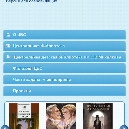
Версия для слабовидящих
О ЦБС
Центральная библиотека
Центральная детская библиотека им.С.В.Михалкова
Филиалы ЦБС
Часто задаваемые вопросы
Проекты