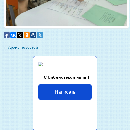
←
Архив новостей
С библиотекой на ты!
Написать