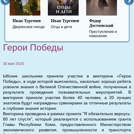
Иван Тургенев
Иван Тургенев
Федор
Ми
Достоевский
Ле
Дворянское гнездо
Отцы и дети
Преступление и
Гер
наказание
вре
Герои Победы
30 мая 2026
Ыбские школьники приняли участие в викторине «Герои
Победы», в ходе которой выяснилось, насколько хорошо ребята
усвоили знания о Великой Отечественной войне, полученные в
результате проведения познавательных мероприятий. В
викторине приняли участие более 40 человек, а 20 лучших
знатоков будут награждены сувенирами за отличные результаты
и глубокие знания истории.
Викторина проведена в рамках проекта "Я обязательно вернусь:
80 лет спустя", который реализуется с использованием гранта
Главы Республики Коми, предоставленного Министерством
экономического развития, промышленности и транспорта