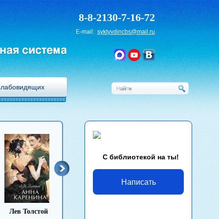
8-8-2130-7-16-72
E-mail:
syktyvdincbs@mail.ru
ная система
слабовидящих
С библиотекой на ты!
Написать
Лев Толстой
Антон Чехов
Иван Гончаров
Михаи