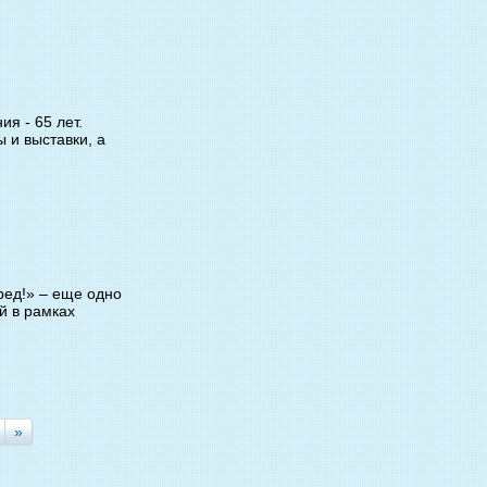
я - 65 лет.
 и выставки, а
ред!» – еще одно
й в рамках
»