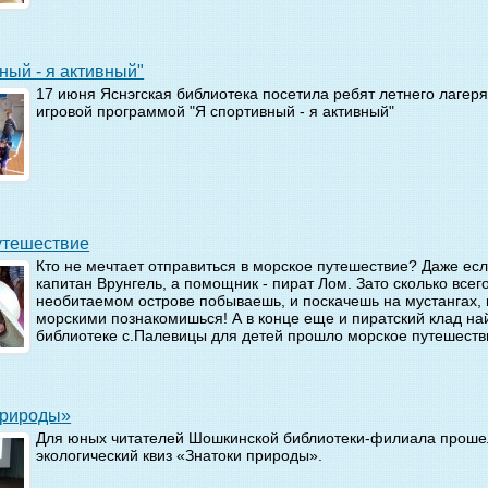
ивный - я активный"
17 июня Яснэгская библиотека посетила ребят летнего лагеря
игровой программой "Я спортивный - я активный"
путешествие
Кто не мечтает отправиться в морское путешествие? Даже есл
капитан Врунгель, а помощник - пират Лом. Зато сколько всег
необитаемом острове побываешь, и поскачешь на мустангах, 
морскими познакомишься! А в конце еще и пиратский клад на
библиотеке с.Палевицы для детей прошло морское путешеств
 природы»
Для юных читателей Шошкинской библиотеки-филиала проше
экологический квиз «Знатоки природы».