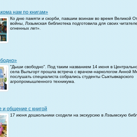
накома нам по книгам»
Ко дню памяти и скорби, павшим воинам во время Великой О
войны, Лэзымская библиотека подготовила для своих читател
огненных лет».
вободно»
"Дыши свободно". Под таким названием 14 июня в Центральн
села Выльгорт прошла встреча с врачом-наркологом Анной М
послушать специалиста собрались студенты Сыктывкарского
агропромышленного техникума.
е и общение с книгой
17 июня дошкольники сходили на экскурсию в Лэзымскую библ