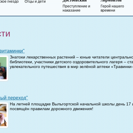
Достоевский
Лермонтов
кое гнездо
Отцы и дети
Преступление и
Герой нашего
наказание
времени
сти
и-витаминки"
Знатоки лекарственных растений – юные читатели центрально
библиотеки, участники детского оздоровительного лагеря – ст
увлекательного путешествия в мир зелёной аптеки «Травинки
ный переход"
На летней площадке Выльгортской начальной школы день 17
посвящён правилам дорожного движения!