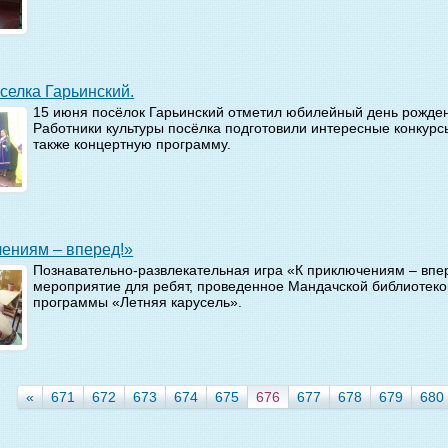
оселка Гарьинский.
15 июня посёлок Гарьинский отметил юбилейный день рождени
Работники культуры посёлка подготовили интересные конкурсы
также концертную программу.
ючениям – вперед!»
Познавательно-развлекательная игра «К приключениям – впе
мероприятие для ребят, проведенное Мандачской библиотеко
программы «Летняя карусель».
«
671
672
673
674
675
676
677
678
679
680