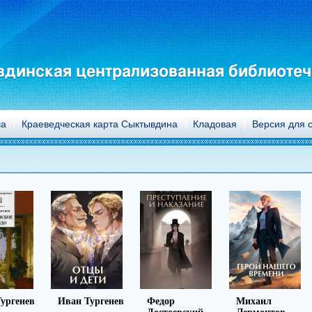
динская централизованная библиотеч
а
Краеведческая карта Сыктывдина
Кладовая
Версия для 
ургенев
Иван Тургенев
Федор
Михаил