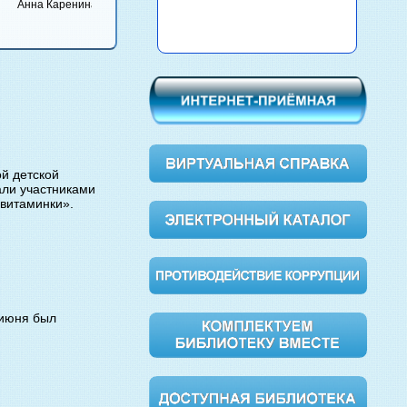
Булга
Анна Каренина
Вишневый сад
Обломов
Мастер
Маргар
й детской
али участниками
-витаминки».
 июня был