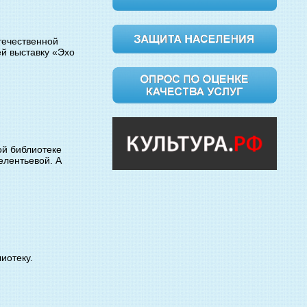
течественной
ей выставку «Эхо
ой библиотеке
елентьевой. А
иотеку.