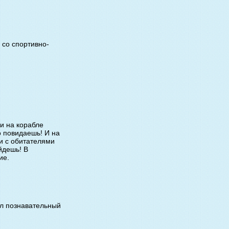
 со спортивно-
и на корабле
о повидаешь! И на
и с обитателями
йдешь! В
ие.
л познавательный