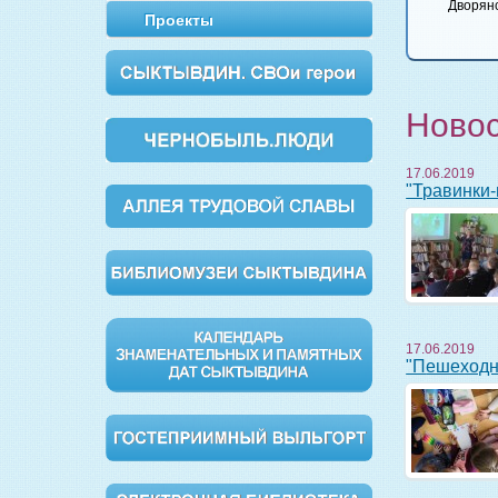
Булгаков
Вишневый сад
Обломов
Дворянс
Проекты
Мастер и
Маргарита
Ново
17.06.2019
"Травинк
17.06.2019
"Пешеход