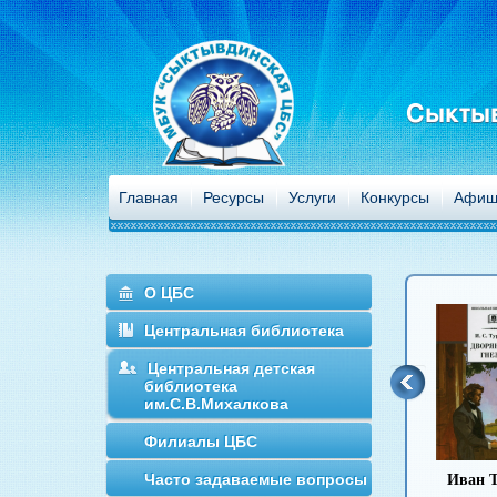
Сыктыв
Главная
Ресурсы
Услуги
Конкурсы
Афиш
О ЦБС
Центральная библиотека
Центральная детская
библиотека
им.С.В.Михалкова
Филиалы ЦБС
Часто задаваемые вопросы
Антон Чехов
Иван Гончаров
Михаил
Иван Т