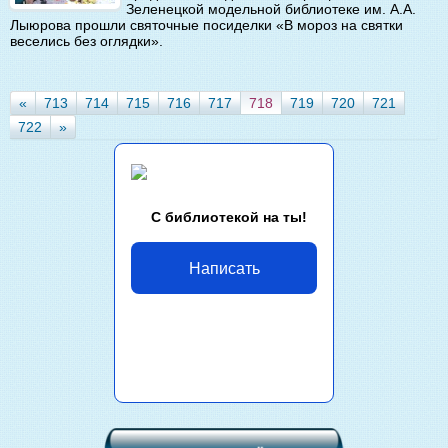
Зеленецкой модельной библиотеке им. А.А.
Лыюрова прошли святочные посиделки «В мороз на святки
веселись без оглядки».
«
713
714
715
716
717
718
719
720
721
722
»
С библиотекой на ты!
Написать