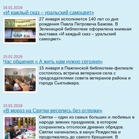
16.01.2019
«И каждый сказ – уральский самоцвет»
27 января исполняется 140 лет со дня
рождения Павла Петровича Бажова. В
Зеленецкой библиотеке оформлена книжная
выставка «И каждый сказ – уральский
самоцвет».
15.01.2019
Час общения « А жить нам нужно сегодня»
15 января в Пажгинской библиотеке-филиале
состоялось встреча ветеранов села с
председателями совета ветеранов района и
города Сыктывкара.
15.01.2019
«В мороз на Святки веселись без оглядки»
Святки – один из самых больших и любимых в
народе зимних праздников, в котором
сохранились отголоски древних обрядов.
Святки начинались в канун Рождества и
продолжались до самого Крещения. В