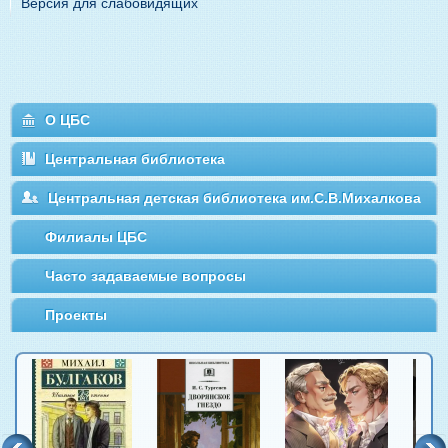
Версия для слабовидящих
О ЦБС
Центральная библиотека
Центральная детская библиотека им.С.В.Михалкова
Филиалы ЦБС
Часто задаваемые вопросы
Проекты