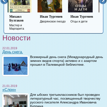
Иван Тургенев
Иван Тургенев
Федор
Ми
Достоевский
Ле
Дворянское гнездо
Отцы и дети
Преступление и
Гер
наказание
вре
Новости
22.01.2019
День снега.
Всемирный день снега (Международный день
зимних видов спорта) активно и с азартом
прошел в Палевицкой библиотеке.
21.01.2019
«Слон»
Для ыбских третьеклассников был проведен
литературный час, посвященный творчеству
русского писателя Александра Ивановича
Куприна.