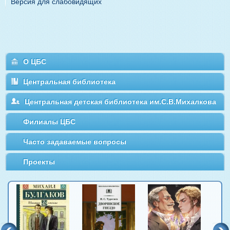
Версия для слабовидящих
О ЦБС
Центральная библиотека
Центральная детская библиотека им.С.В.Михалкова
Филиалы ЦБС
Часто задаваемые вопросы
Проекты