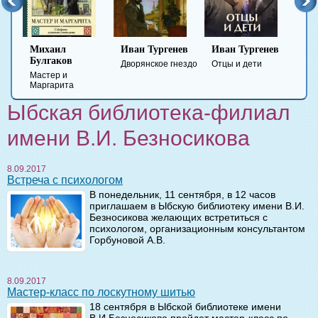
Иван Тургенев
Иван Тургенев
Федор
Ми
Достоевский
Ле
Дворянское гнездо
Отцы и дети
Преступление и
Гер
наказание
вре
Ыбская библиотека-филиал
имени В.И. Безносикова
8.09.2017
Встреча с психологом
В понедельник, 11 сентября, в 12 часов
приглашаем в Ыбскую библиотеку имени В.И.
Безносикова желающих встретиться с
психологом, организационным консультантом
Горбуновой А.В.
8.09.2017
Мастер-класс по лоскутному шитью
18 сентября в Ыбской библиотеке имени
В.И.Безносикова пройдет мастер-класс по