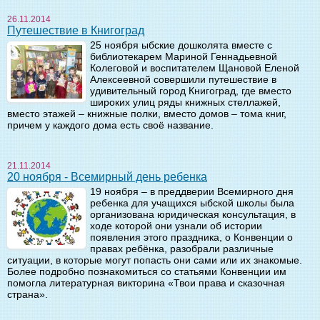
26.11.2014
Путешествие в Книгоград
25 ноября ыбские дошколята вместе с
библиотекарем Мариной Геннадьевной
Колеговой и воспитателем Щановой Еленой
Алексеевной совершили путешествие в
удивительный город Книгоград, где вместо
широких улиц ряды книжных стеллажей,
вместо этажей – книжные полки, вместо домов – тома книг,
причем у каждого дома есть своё название.
21.11.2014
20 ноября - Всемирный день ребенка
19 ноября – в преддверии Всемирного дня
ребенка для учащихся ыбской школы была
организована юридическая консультация, в
ходе которой они узнали об истории
появления этого праздника, о Конвенции о
правах ребёнка, разобрали различные
ситуации, в которые могут попасть они сами или их знакомые.
Более подробно познакомиться со статьями Конвенции им
помогла литературная викторина «Твои права и сказочная
страна».