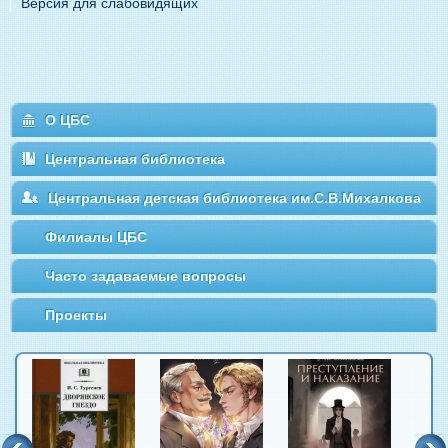
Версия для слабовидящих
О ЦБС
Центральная библиотека
Центральная детская библиотека им.С.В.Михалкова
Филиалы ЦБС
Часто задаваемые вопросы
Проекты