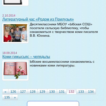
2.10.2014
Литературный час «Родом из Прилузья»
Десятиклассники МБОУ «Ыбская СОШ»
посетили сельскую библиотеку, чтобы
ознакомиться с творчеством коми писателя
В.В. Юхнина.
18.09.2014
Коми гижысьяс – челядьлы
Ыбские восьмиклассники ознакомились с
новинками коми литературы.
«
126
127
128
129
130
131
132
133
134
135
»