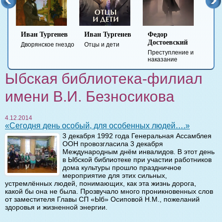
Иван Тургенев
Иван Тургенев
Федор
Ми
Достоевский
Ле
Дворянское гнездо
Отцы и дети
Преступление и
Гер
наказание
вре
Ыбская библиотека-филиал
имени В.И. Безносикова
4.12.2014
«Сегодня день особый, для особенных людей….»
3 декабря 1992 года Генеральная Ассамблея
ООН провозгласила 3 декабря
Международным днём инвалидов. В этот день
в Ыбской библиотеке при участии работников
дома культуры прошло праздничное
мероприятие для этих сильных,
устремлённых людей, понимающих, как эта жизнь дорога,
какой бы она не была. Прозвучало много проникновенных слов
от заместителя Главы СП «Ыб» Осиповой Н.М., пожеланий
здоровья и жизненной энергии.