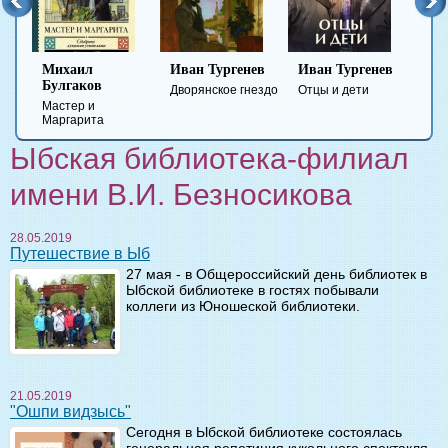
ов
Михаил
Иван Тургенев
Иван Тургенев
Фе
Булгаков
До
Дворянское гнездо
Отцы и дети
Мастер и
Пре
Маргарита
нак
Ыбская библиотека-филиал
имени В.И. Безносикова
28.05.2019
Путешествие в Ыб
27 мая - в Общероссийский день библиотек в
Ыбской библиотеке в гостях побывали
коллеги из Юношеской библиотеки.
21.05.2019
"Ошпи видзысь"
Сегодня в Ыбской библиотеке состоялась
генеральная репетиция кукольного спектакля