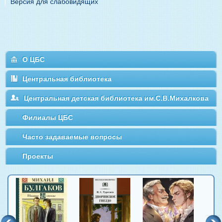
Версия для слабовидящих
О ЦБС
Центральная библиотека
Центральная детская библиотека им.С.В.Михалкова
Филиалы ЦБС
Часто задаваемые вопросы
Проекты