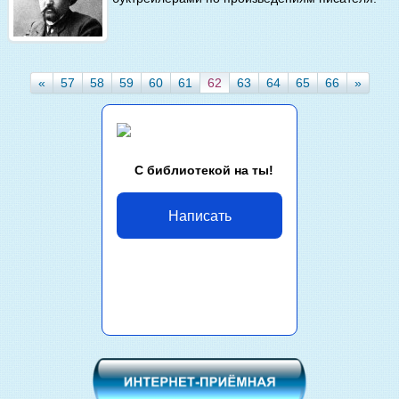
«
57
58
59
60
61
62
63
64
65
66
»
С библиотекой на ты!
Написать