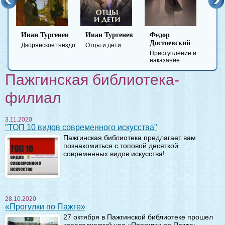
Иван Тургенев
Иван Тургенев
Федор
Ми
Достоевский
Ле
Дворянское гнездо
Отцы и дети
Преступление и
Гер
наказание
вре
Пажгинская библиотека-
филиал
3.11.2020
"ТОП 10 видов современного искусства"
Пажгинская библиотека предлагает вам
познакомиться с топовой десяткой
современных видов искусства!
28.10.2020
«Прогулки по Пажге»
27 октября в Пажгинской библиотеке прошел
краеведческий час «Прогулки по Пажге: