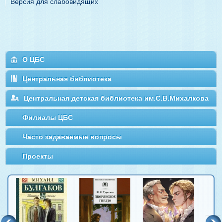
Версия для слабовидящих
О ЦБС
Центральная библиотека
Центральная детская библиотека им.С.В.Михалкова
Филиалы ЦБС
Часто задаваемые вопросы
Проекты