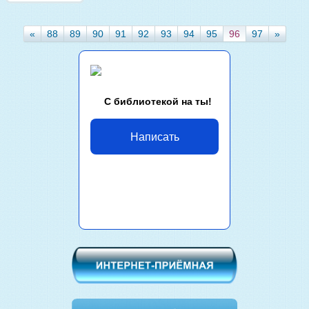
«
88
89
90
91
92
93
94
95
96
97
»
С библиотекой на ты!
Написать