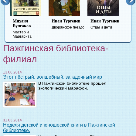
в
Михаил
Иван Тургенев
Иван Тургенев
Фед
Булгаков
Дост
Дворянское гнездо
Отцы и дети
Мастер и
Прес
Маргарита
нака
Пажгинская библиотека-
филиал
13.06.2014
Этот пёстрый, волшебный, загадочный мир
В Пажгинской библиотеке прошел
экологический марафон.
31.03.2014
Неделя детской и юношеской книги в Пажгинской
библиотеке.