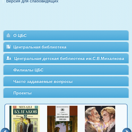
Версия для слабовидящих
О ЦБС
Центральная библиотека
Центральная детская библиотека им.С.В.Михалкова
Филиалы ЦБС
Часто задаваемые вопросы
Проекты