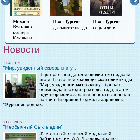
Михаил
Иван Тургенев
Иван Тургенев
Федор
Булгаков
Достоевс
Дворянское гнездо
Отцы и дети
Мастер и
Преступле
Маргарита
наказание
Новости
1.04.2019
"Мир, увиденный сквозь книгу".
В центральной детской библиотеке подвели
итоги II районной краеведческой олимпиады
"Мир, увиденный сквозь книгу". Данная
олимпиада проходит раз в два года, в этом
году творческие задания ребята выполняли
по книге Втюриной Людмилы Зарниевны
"Журчание родника".
31.03.2019
"Необычный Сыктывдин"
31 марта в Зеленецкой модельной
библиотеке им. А.А. Лыюрова прошло