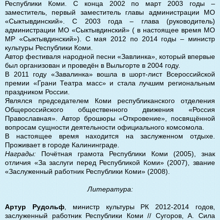
Республики Коми. С конца 2002 по март 2003 годы –
заместитель, первый заместитель главы администрации МО
«Сыктывдинский». С 2003 года – глава (руководитель)
администрации МО «Сыктывдинский» ( в настоящее время МО
МР «Сыктывдинский»). С мая 2012 по 2014 годы – министр
культуры Республики Коми.
Автор фестиваля народной песни «Завлинка», который впервые
был организован и проведён в Выльгорте в 2004 году.
В 2011 году «Завалинка» вошла в шорт-лист Всероссийской
премии «Грани Театра масс» и стала лучшим региональным
праздником России.
Являлся председателем Коми республиканского отделения
Общероссийского общественного движения «Россия
Православная». Автор брошюры «Откровение», посвящённой
вопросам сущности деятельности официального комсомола.
В настоящее время находится на заслуженном отдыхе.
Проживает в городе Калининграде.
Награды:
Почётная грамота Республики Коми (2005), знак
отличия «За заслуги перед Республикой Коми» (2007), звание
«Заслуженный работник Республики Коми» (2008).
Литература:
Артур Рудольф
, министр культуры РК 2012-2014 годов,
заслуженный работник Республики Коми // Сугоров, А. Сила