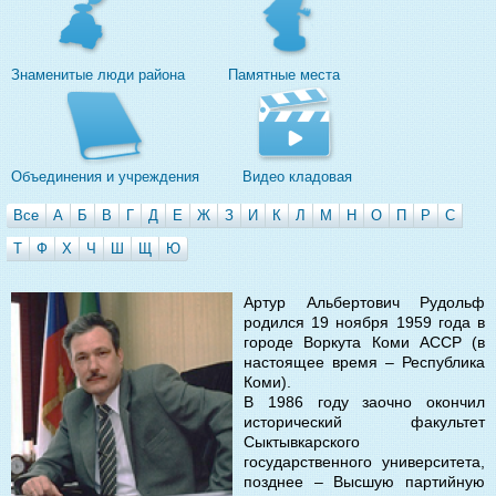
Знаменитые люди района
Памятные места
Объединения и учреждения
Видео кладовая
Все
А
Б
В
Г
Д
Е
Ж
З
И
К
Л
М
Н
О
П
Р
С
Т
Ф
Х
Ч
Ш
Щ
Ю
Артур Альбертович Рудольф
родился 19 ноября 1959 года в
городе Воркута Коми АССР (в
настоящее время – Республика
Коми).
В 1986 году заочно окончил
исторический факультет
Сыктывкарского
государственного университета,
позднее – Высшую партийную