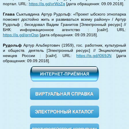
портал. URL:
https://is.gd/vrWzZq
[дата обращения: 09.09.2018].
Глава
Сыктывдина Артур Рудольф: «Проект ыбского этнопарка
поможет достойно жить и развиваться всему району» / Артур
Рудольф ; беседовал Вадим Гранитов [Электронный ресурс] //
БНК: информационное агентство : [сайт]. URL:
https://is.gd/qrnOsp
[дата обращения: 09.09.2018].
Рудольф
Артур Альбертович (1959), гос. работник, культурный
и обществ. деятель [Электронный ресурс] // Энциклопедия
немцев России : [сайт]. URL:
https://is.gd/I069JN
[дата
обращения: 09.09.2018].