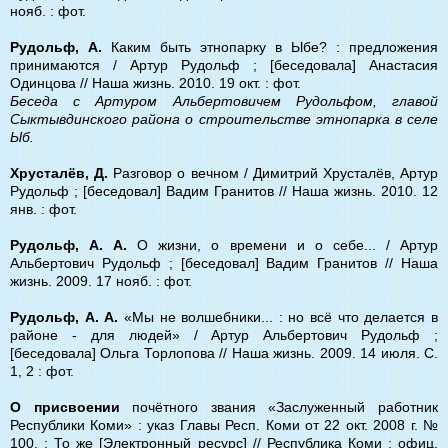
нояб. : фот.
Рудольф, А.
Каким быть этнопарку в Ыбе? : предложения
принимаются / Артур Рудольф ; [беседовала] Анастасия
Одинцова // Наша жизнь. 2010. 19 окт. : фот.
Беседа с Артуром Альбертовичем Рудольфом, главой
Сыктывдинского района о строительстве этнопарка в селе
Ыб.
Хрусталёв, Д.
Разговор о вечном / Димитрий Хрусталёв, Артур
Рудольф ; [беседовал] Вадим Гранитов // Наша жизнь. 2010. 12
янв. : фот.
Рудольф, А. А.
О жизни, о времени и о себе... / Артур
Альбертович Рудольф ; [беседовал] Вадим Гранитов // Наша
жизнь. 2009. 17 нояб. : фот.
Рудольф, А. А.
«Мы не волшебники... : но всё что делается в
районе - для людей» / Артур Альбертович Рудольф ;
[беседовала] Ольга Торлопова // Наша жизнь. 2009. 14 июля. С.
1, 2 : фот.
О присвоении
почётного звания «Заслуженный работник
Республики Коми» : указ Главы Респ. Коми от 22 окт. 2008 г. №
100. ; То же [Электронный ресурс] // Республика Коми : офиц.