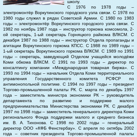
школу.
С 1976 по 1978 годы –
электромонтёр Воркутинского городского узла связи. С 1978 по
1980 годы служил в рядах Советской Армии. С 1980 по 1983
годы – электромонтёр Воркутинского городского узла связи. С
1982 по ноябрь 1987 года – инструктор горкома комсомола, 2-
ой секретарь, 1-ый секретарь Горняцкого райкома ВЛКСМ. С
декабря 1987 по 1988 годы – инструктор Отдела пропаганды и
агитации Воркутинского горкома КПСС. С 1988 по 1989 годы –
1-ый секретарь Воркутинского горкома ВЛКСМ. С 1989 по 1991
годы – секретарь, заведующий Отделом учащейся молодёжи
Коми обкома ВЛКСМ. С 1991 по 1993 годы – директор по
консалтингу компании «Международная товарная биржа». С
1993 по 1994 годы – начальник Отдела Коми территориального
управления Государственного комитета РСФСР по
антимонопольной политике. С 1994 по 1997 годы – президент
Торгово-промышленной палаты РК. С. марта по декабрь 1997
года – заместитель министра экономики РК – руководитель
департамента по развитию и поддержке малого
предпринимательства Министерства экономики РК. С декабря
1997 по 1998 годы – заместитель генерального директора Коми
регионального Фонда поддержки малого и среднего бизнеса
им. В. А. Тихонова. С 1998 по 2002 годы – генеральный
директор ООО «КФБ Фенстербау». С апреля по октябрь 2002
года – советник президента Торгово-промышленной палаты