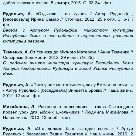
добра в каждом из нас. Выльгорт, 2016. С. 33-34 : фот.
Рудольф, А.
«Отдыхаю - на кухне» / Артур Рудольф ;
[беседовала] Ирина Самар // Столица. 2012. 25 июля. С. 6-7 :
фот.
Беседа с Артуром Рудольфом, министром культуры
Республики Коми, о его работе и перспективах развития
культуры в регионе.
Ткаченко, А.
От Усинска до Мутного Материка / Анна Ткаченко //
Северные Ведомости. 2012. 29 июня. (№ 25).
О рабочем визите министра культуры Республики Коми
Артура Альбертовича Рудольфа в город Усинск Республики
Коми.
Рудольф, А.
«Пока у нас ментальность, как у Емели на печи...»
/ Артур Рудольф ; [беседовала] Винцетта Бровко // Наша жизнь.
2012. 12 мая : фот.
Михайлова, Л.
Разговор о перспективе : глава Сыктывдина
провёл урок для ыбских школьников / Людмила Михайлова //
Наша жизнь. 2010. 13 нояб. : фот.
Рудольф, А.
«Это должно быть выгодно всем...» / Артур
Рудольф ; беседовал Вадим Гранитов // Наша жизнь. 2010. 2