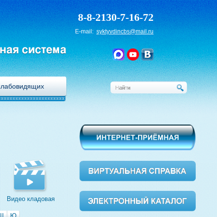
8-8-2130-7-16-72
E-mail:
syktyvdincbs@mail.ru
ная система
слабовидящих
Видео кладовая
Щ
Ю