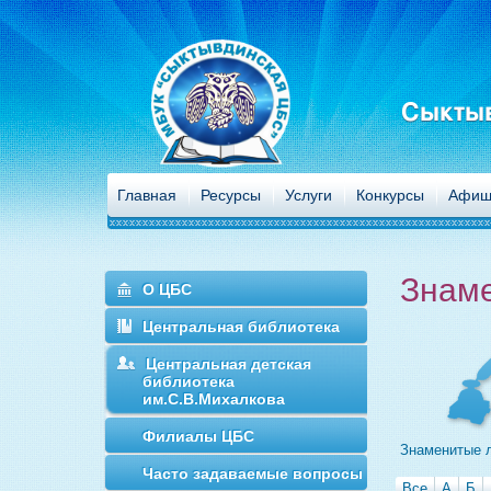
Сыктыв
Главная
Ресурсы
Услуги
Конкурсы
Афиш
Знам
О ЦБС
Центральная библиотека
Центральная детская
библиотека
им.С.В.Михалкова
Филиалы ЦБС
Знаменитые 
Часто задаваемые вопросы
Все
А
Б