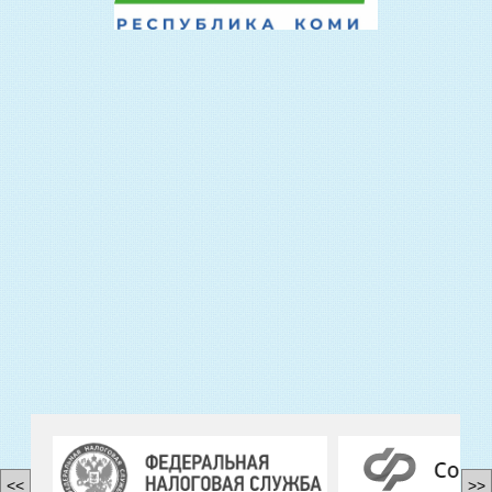
<<
>>