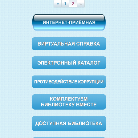
«
1
2
»