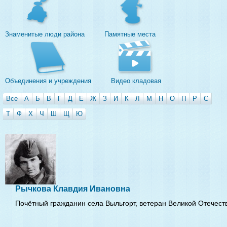
Знаменитые люди района
Памятные места
Объединения и учреждения
Видео кладовая
Все
А
Б
В
Г
Д
Е
Ж
З
И
К
Л
М
Н
О
П
Р
С
Т
Ф
Х
Ч
Ш
Щ
Ю
Рычкова Клавдия Ивановна
Почётный гражданин села Выльгорт, ветеран Великой Отечест